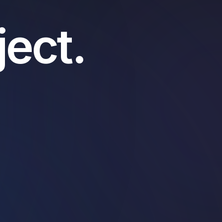
j
e
c
t
.