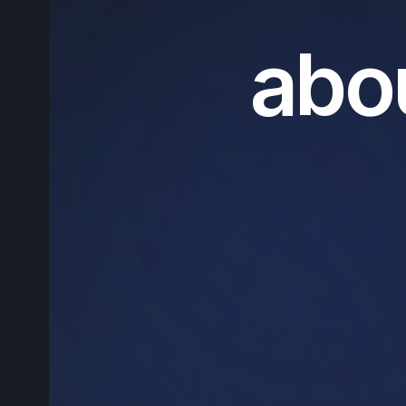
a
b
o