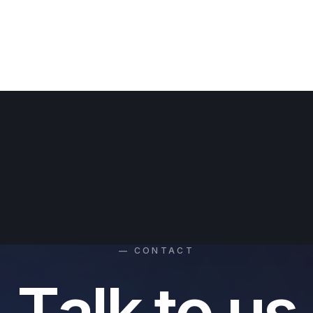
— CONTACT
T
a
l
k
t
o
u
s