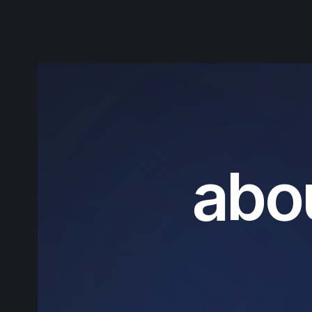
a
b
o