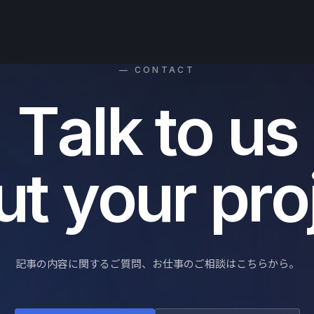
— CONTACT
T
a
l
k
t
o
u
s
u
t
y
o
u
r
p
r
o
記事の内容に関するご質問、お仕事のご相談はこちらから。