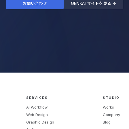
お問い合わせ
GENKAI サイトを見る →
SERVICES
STUDIO
AI Workflow
Works
Web Design
Company
Graphic Design
Blog