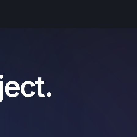
j
e
c
t
.