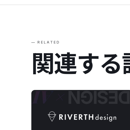
— RELATED
関
連
す
る