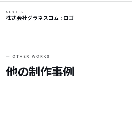
NEXT →
株式会社グラネスコム : ロゴ
— OTHER WORKS
他
の
制
作
事
例
View all →
WEB DESIGN