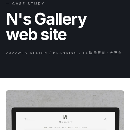
— CASE STUDY
N's Gallery
web site
2022
WEB DESIGN / BRANDING / EC
陶器販売・大阪府