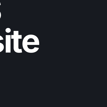
S
ite
）