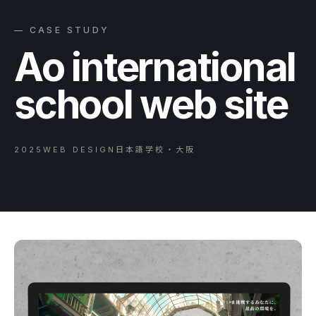
— CASE STUDY
Ao international
school web site
2025
WEB DESIGN
日本語学校・大阪