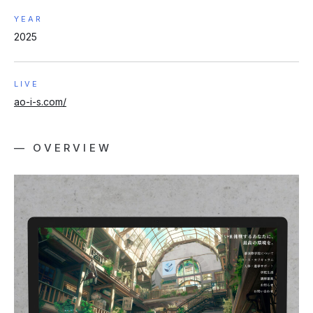
YEAR
2025
LIVE
ao-i-s.com/
— OVERVIEW