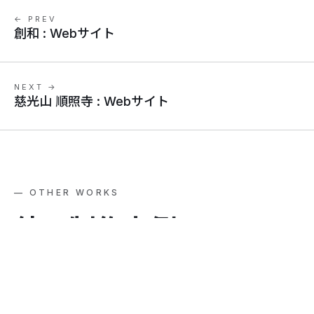
← PREV
創和 : Webサイト
NEXT →
慈光山 順照寺 : Webサイト
— OTHER WORKS
他
の
制
作
事
例
View all →